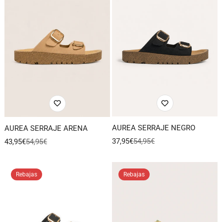
AUREA SERRAJE NEGRO
AUREA SERRAJE ARENA
37,95€
54,95€
43,95€
54,95€
Precio
Precio
Precio
Precio
de
regular
de
regular
venta
venta
Rebajas
Rebajas