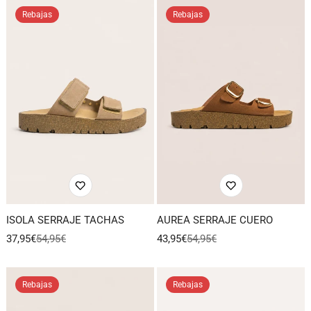
venta
venta
Rebajas
Rebajas
AUREA SERRAJE CUERO
ISOLA SERRAJE TACHAS
43,95€
54,95€
37,95€
54,95€
Precio
Precio
Precio
Precio
de
regular
de
regular
venta
venta
Rebajas
Rebajas