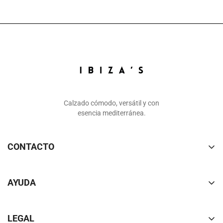
Calzado cómodo, versátil y con
esencia mediterránea.
CONTACTO
De lunes a jueves de 8 a 14h.
Viernes de 8 a 15h.
AYUDA
+34 630 065 612
info@ibizasheritage.com
FAQ
LEGAL