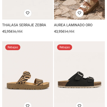
THALASA SERRAJE ZEBRA
AUREA LAMINADO ORO
45,95€
56,95€
43,95€
54,95€
Precio
Precio
Precio
Precio
de
regular
de
regular
venta
venta
Rebajas
Rebajas