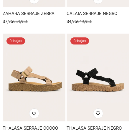
ZAHARA SERRAJE ZEBRA
CALAIA SERRAJE NEGRO
37,95€
54,95€
34,95€
49,95€
Precio
Precio
Precio
Precio
de
regular
de
regular
venta
venta
Rebajas
Rebajas
THALASA SERRAJE NEGRO
THALASA SERRAJE COCCO