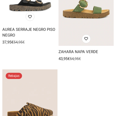
AUREA SERRAJE NEGRO PISO
NEGRO
37,95€
54,95€
Precio
Precio
de
regular
ZAHARA NAPA VERDE
venta
43,95€
54,95€
Precio
Precio
de
regular
venta
Rebajas