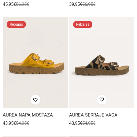
39,95€
56,95€
45,95€
56,95€
Precio
Precio
Precio
Precio
de
regular
de
regular
venta
venta
Rebajas
Rebajas
AUREA SERRAJE VACA
AUREA NAPA MOSTAZA
43,95€
54,95€
43,95€
54,95€
Precio
Precio
Precio
Precio
de
regular
de
regular